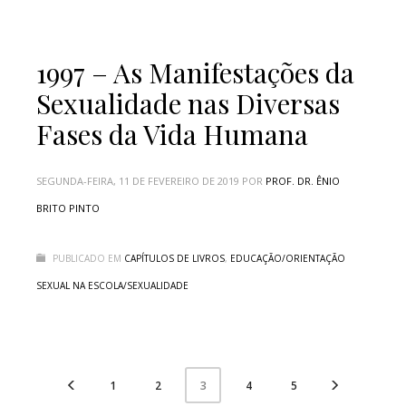
1997 – As Manifestações da
Sexualidade nas Diversas
Fases da Vida Humana
SEGUNDA-FEIRA, 11 DE FEVEREIRO DE 2019
POR
PROF. DR. ÊNIO
BRITO PINTO
PUBLICADO EM
CAPÍTULOS DE LIVROS
,
EDUCAÇÃO/ORIENTAÇÃO
SEXUAL NA ESCOLA/SEXUALIDADE
1
2
4
5
3