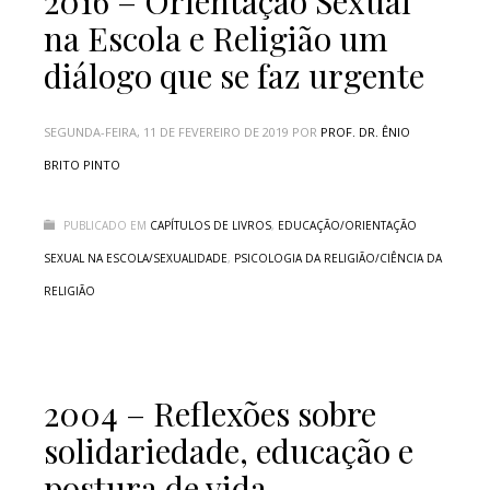
2016 – Orientação Sexual
na Escola e Religião um
diálogo que se faz urgente
SEGUNDA-FEIRA, 11 DE FEVEREIRO DE 2019
POR
PROF. DR. ÊNIO
BRITO PINTO
PUBLICADO EM
CAPÍTULOS DE LIVROS
,
EDUCAÇÃO/ORIENTAÇÃO
SEXUAL NA ESCOLA/SEXUALIDADE
,
PSICOLOGIA DA RELIGIÃO/CIÊNCIA DA
RELIGIÃO
2004 – Reflexões sobre
solidariedade, educação e
postura de vida