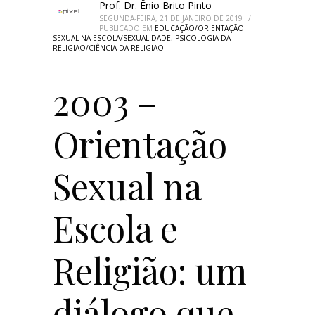
Prof. Dr. Ênio Brito Pinto
SEGUNDA-FEIRA, 21 DE JANEIRO DE 2019
/
PUBLICADO EM
EDUCAÇÃO/ORIENTAÇÃO
SEXUAL NA ESCOLA/SEXUALIDADE
,
PSICOLOGIA DA
RELIGIÃO/CIÊNCIA DA RELIGIÃO
2003 –
Orientação
Sexual na
Escola e
Religião: um
diálogo que