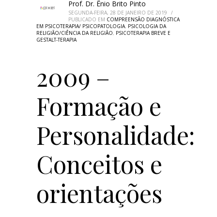
Prof. Dr. Ênio Brito Pinto
SEGUNDA-FEIRA, 28 DE JANEIRO DE 2019
/
PUBLICADO EM
COMPREENSÃO DIAGNÓSTICA
EM PSICOTERAPIA/ PSICOPATOLOGIA
,
PSICOLOGIA DA
RELIGIÃO/CIÊNCIA DA RELIGIÃO
,
PSICOTERAPIA BREVE E
GESTALT-TERAPIA
2009 –
Formação e
Personalidade:
Conceitos e
orientações