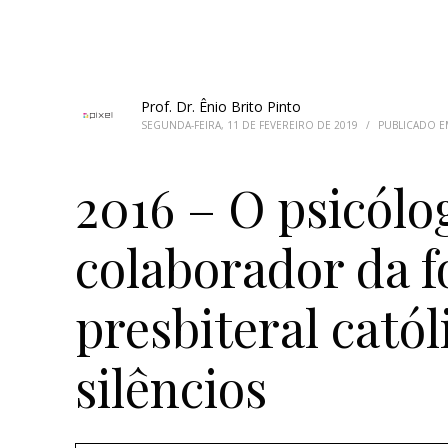
Prof. Dr. Ênio Brito Pinto
SEGUNDA-FEIRA, 11 DE FEVEREIRO DE 2019
/
PUBLICADO 
2016 – O psicól
colaborador da 
presbiteral catól
silêncios