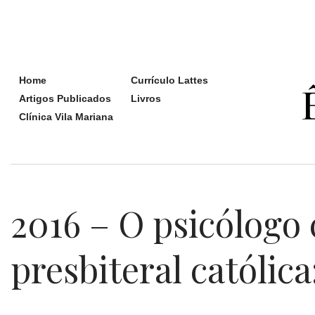
Home
Currículo Lattes
Artigos Publicados
Livros
Clínica Vila Mariana
2016 – O psicólogo
presbiteral católica