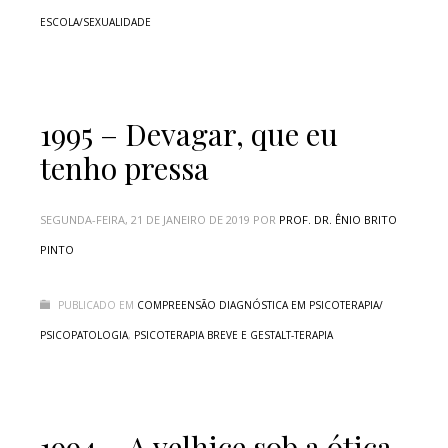
ESCOLA/SEXUALIDADE
1995 – Devagar, que eu
tenho pressa
SEGUNDA-FEIRA, 21 DE JANEIRO DE 2019
POR
PROF. DR. ÊNIO BRITO
PINTO
PUBLICADO EM
COMPREENSÃO DIAGNÓSTICA EM PSICOTERAPIA/
PSICOPATOLOGIA
,
PSICOTERAPIA BREVE E GESTALT-TERAPIA
1994 – A velhice sob a ótica